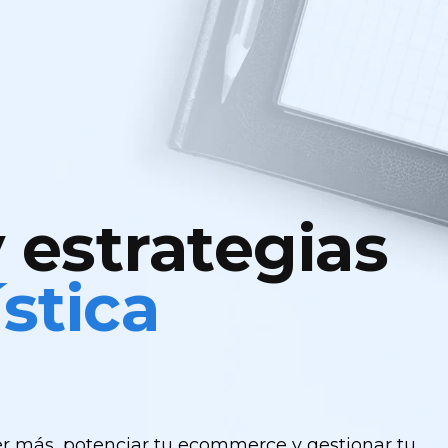
 estrategias
ística
r más, potenciar tu ecommerce y gestionar tu