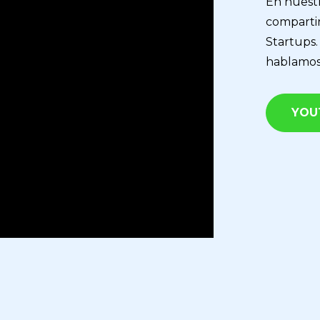
En nuest
comparti
Startups.
hablamos
YOU