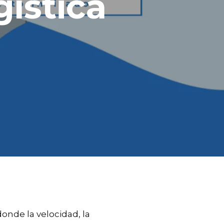
gística
donde la velocidad, la